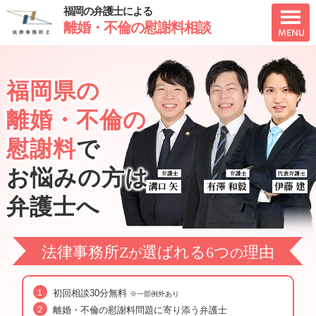
福岡の弁護士による
離婚・不倫の慰謝料相談
福岡県の
離婚・不倫の
慰謝料
で
お悩みの方は
弁護士へ
法律事務所Z
選ばれる6つ
理由
が
の
初回相談30分無料
※一部例外あり
離婚・不倫の慰謝料問題に寄り添う弁護士