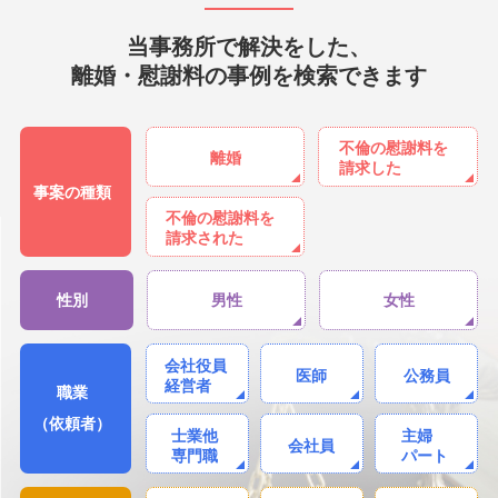
当事務所で解決をした、
離婚・慰謝料の事例を検索できます
不倫の慰謝料を
離婚
請求した
事案の種類
不倫の慰謝料を
請求された
性別
男性
女性
会社役員
医師
公務員
経営者
職業
（依頼者）
士業他
主婦
会社員
専門職
パート