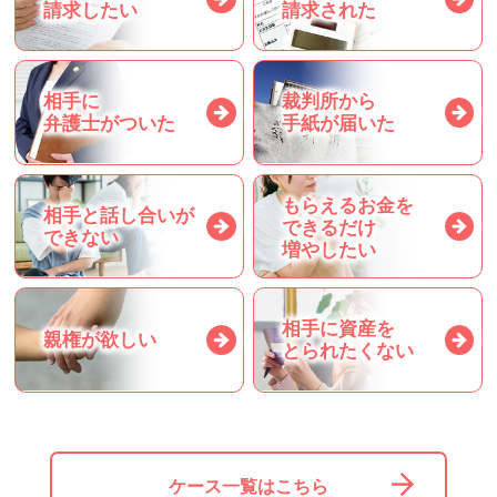
請求したい
請求された
相手に
裁判所から
弁護士がついた
手紙が届いた
もらえるお金を
相手と話し合いが
できるだけ
できない
増やしたい
相手に資産を
親権が欲しい
とられたくない
ケース一覧はこちら