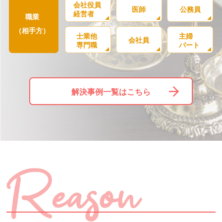
会社役員
医師
公務員
経営者
職業
（相手方）
士業他
主婦
会社員
専門職
パート
解決事例一覧はこちら