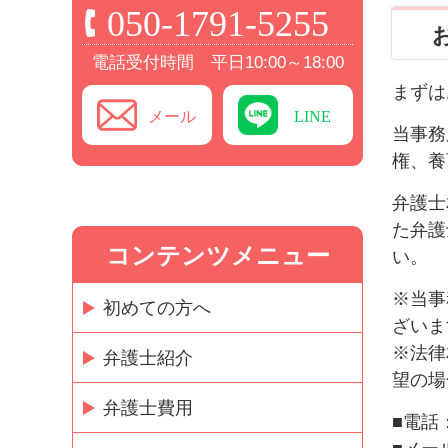
050-1791-5255
電話受付時間 平日10:00～18:00
まずは
メール
LINE
当事務
権、養
弁護士
た弁護
コンテンツメニュー
い。
※当事
初めての方へ
ざいま
※法律
弁護士紹介
望の場
弁護士費用
■電話