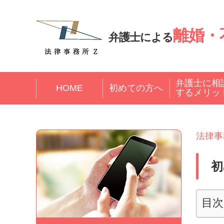
離婚・
弁護士による
弁護士に相
HOME
初めての方へ
するメリッ
法律事
初
目次